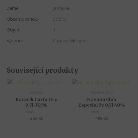
Země
Jamajka
Obsah alkoholu
37.5 %
Objem
1 l
Výrobce
Captain Morgan
Související produkty
Bacardi
Havana Club
Bacardi Carta Oro
Havana Club
0,7l 37,5%
Especial 5y 0,7l 40%
Hodnocení
359
Kč
Hodnocení
499
Kč
0
0
z
z
5
5