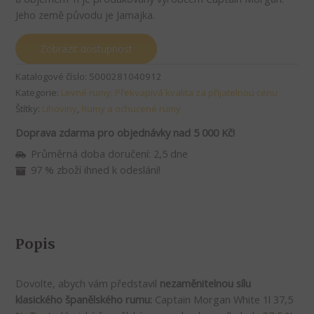
Jeho země původu je Jamajka.
Zobrazit dostupnost
Katalogové číslo:
5000281040912
Kategorie:
Levné rumy: Překvapivá kvalita za přijatelnou cenu
Štítky:
Lihoviny
,
Rumy a ochucené rumy
Doprava zdarma pro objednávky nad 5 000 Kč!
Průměrná doba doručení: 2,5 dne
97 % zboží ihned k odeslání!
Popis
Dovolte, abych vám představil
nezaměnitelnou sílu
klasického španělského rumu:
Captain Morgan White 1l 37,5