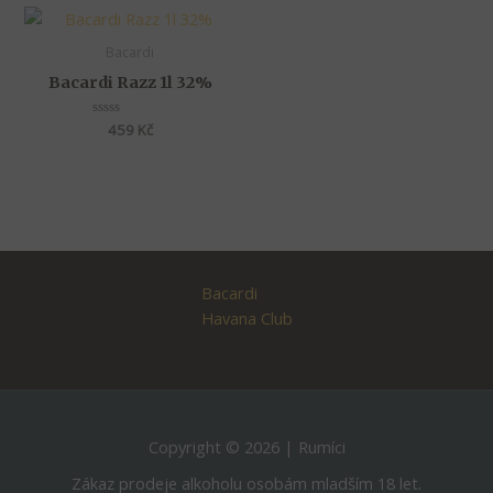
Bacardi
Bacardi Razz 1l 32%
Hodnocení
459
Kč
0
z
5
Bacardi
Havana Club
Copyright © 2026 | Rumíci
Zákaz prodeje alkoholu osobám mladším 18 let.