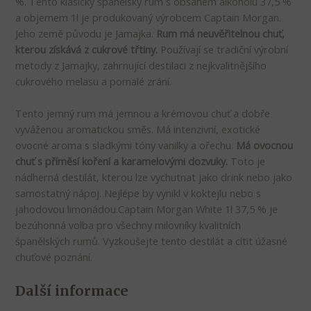
%. Tento klasický španělský rum s obsahem alkoholu 37,5 %
a objemem 1l je produkovaný výrobcem Captain Morgan.
Jeho země původu je Jamajka.
Rum má neuvěřitelnou chuť,
kterou získává z cukrové třtiny.
Používají se tradiční výrobní
metody z Jamajky, zahrnující destilaci z nejkvalitnějšího
cukrového melasu a pomalé zrání.
Tento jemný rum má jemnou a krémovou chuť a dobře
vyváženou aromatickou směs. Má intenzivní, exotické
ovocné aroma s sladkými tóny vanilky a ořechu.
Má ovocnou
chuť s příměsí koření a karamelovými dozvuky.
Toto je
nádherná destilát, kterou lze vychutnat jako drink nebo jako
samostatný nápoj. Nejlépe by vynikl v koktejlu nebo s
jahodovou limonádou.Captain Morgan White 1l 37,5 % je
bezúhonná volba pro všechny milovníky kvalitních
španělských rumů. Vyzkoušejte tento destilát a cítit úžasné
chuťové poznání.
Další informace